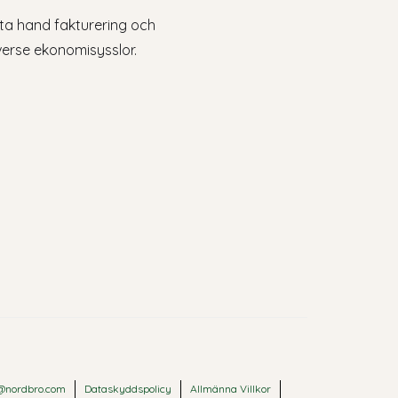
ta hand fakturering och
erse ekonomisysslor.
@nordbro.com
Dataskyddspolicy
Allmänna Villkor