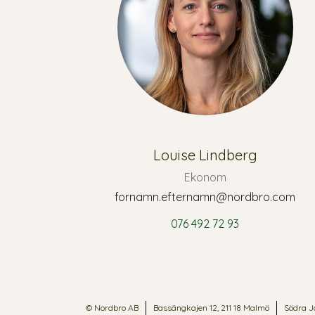
Louise Lindberg
Ekonom
fornamn.efternamn@nordbro.com
076 492 72 93
© Nordbro AB
Bassängkajen 12, 211 18 Malmö
Södra J