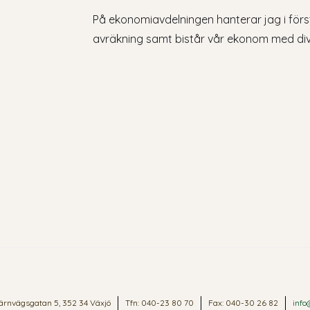
På ekonomiavdelningen hanterar jag i förs
avräkning samt bistår vår ekonom med div
ärnvägsgatan 5, 352 34 Växjö
Tfn: 040-23 80 70
Fax: 040-30 26 82
info