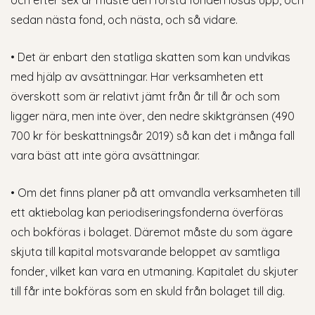
och efter sex år måste den första fonden lösas upp, och
sedan nästa fond, och nästa, och så vidare.
• Det är enbart den statliga skatten som kan undvikas
med hjälp av avsättningar. Har verksamheten ett
överskott som är relativt jämt från år till år och som
ligger nära, men inte över, den nedre skiktgränsen (490
700 kr för beskattningsår 2019) så kan det i många fall
vara bäst att inte göra avsättningar.
• Om det finns planer på att omvandla verksamheten till
ett aktiebolag kan periodiseringsfonderna överföras
och bokföras i bolaget. Däremot måste du som ägare
skjuta till kapital motsvarande beloppet av samtliga
fonder, vilket kan vara en utmaning. Kapitalet du skjuter
till får inte bokföras som en skuld från bolaget till dig.