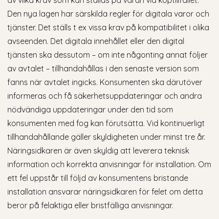
av vilka krav som kan ställas på varan vid köptillfället.
Den nya lagen har särskilda regler för digitala varor och
tjänster. Det ställs t ex vissa krav på kompatibilitet i olika
avseenden. Det digitala innehållet eller den digital
tjänsten ska dessutom – om inte någonting annat följer
av avtalet – tillhandahållas i den senaste version som
fanns när avtalet ingicks. Konsumenten ska därutöver
informeras och få säkerhetsuppdateringar och andra
nödvändiga uppdateringar under den tid som
konsumenten med fog kan förutsätta. Vid kontinuerligt
tillhandahållande gäller skyldigheten under minst tre år.
Näringsidkaren är även skyldig att leverera teknisk
information och korrekta anvisningar för installation. Om
ett fel uppstår till följd av konsumentens bristande
installation ansvarar näringsidkaren för felet om detta
beror på felaktiga eller bristfälliga anvisningar.