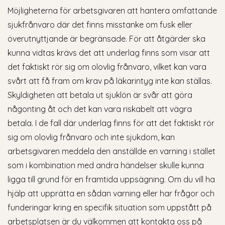
Möjligheterna för arbetsgivaren att hantera omfattande
sjukfrånvaro där det finns misstanke om fusk eller
överutnyttjande är begränsade. För att åtgärder ska
kunna vidtas krävs det att underlag finns som visar att
det faktiskt rör sig om olovlig frånvaro, vilket kan vara
svårt att få fram om krav på läkarintyg inte kan ställas.
Skyldigheten att betala ut sjuklön är svår att göra
någonting åt och det kan vara riskabelt att vägra
betala. I de fall där underlag finns för att det faktiskt rör
sig om olovlig frånvaro och inte sjukdom, kan
arbetsgivaren meddela den anställde en varning i stället
som i kombination med andra händelser skulle kunna
ligga till grund för en framtida uppsägning. Om du vill ha
hjälp att upprätta en sådan varning eller har frågor och
funderingar kring en specifik situation som uppstått på
arbetsplatsen är du välkommen att kontakta oss på